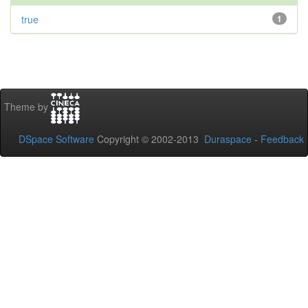
true
1
Theme by
DSpace Software
Copyright © 2002-2013
Duraspace
-
Feedback