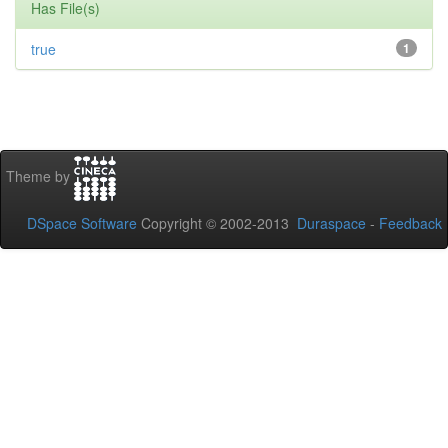
Has File(s)
true
1
Theme by
DSpace Software
Copyright © 2002-2013
Duraspace
-
Feedback