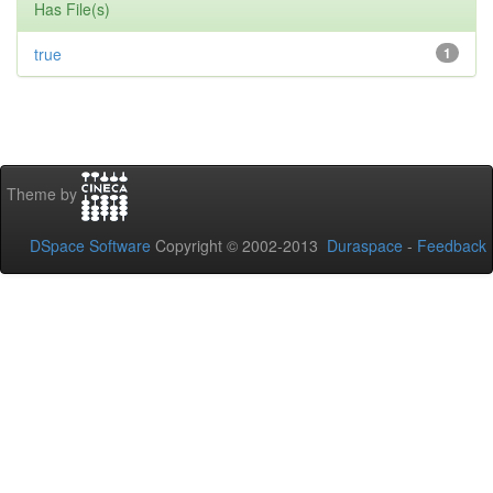
Has File(s)
true
1
Theme by
DSpace Software
Copyright © 2002-2013
Duraspace
-
Feedback