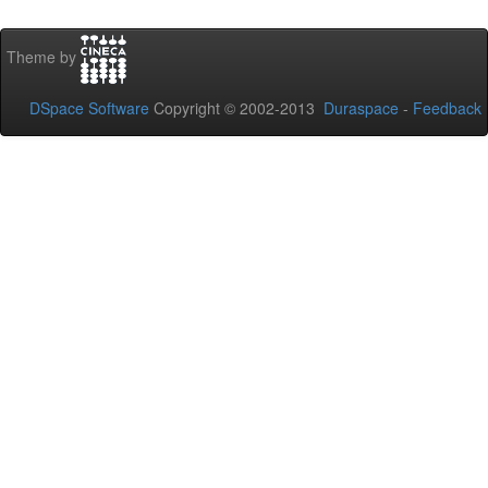
Theme by
DSpace Software
Copyright © 2002-2013
Duraspace
-
Feedback