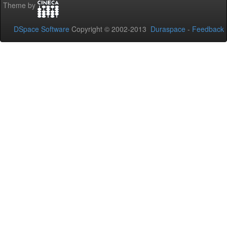
Theme by
DSpace Software
Copyright © 2002-2013
Duraspace
-
Feedback