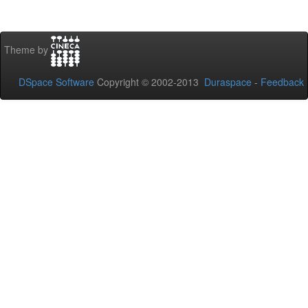
Theme by
DSpace Software
Copyright © 2002-2013
Duraspace
-
Feedback