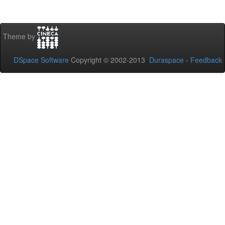
Theme by
DSpace Software
Copyright © 2002-2013
Duraspace
-
Feedback