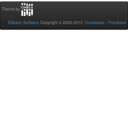
Theme by
DSpace Software
Copyright © 2002-2013
Duraspace
-
Feedback