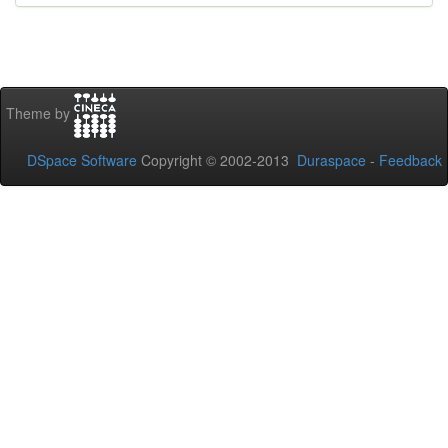
Theme by
DSpace Software
Copyright © 2002-2013
Duraspace
-
Feedback