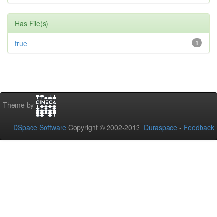
Has File(s)
true
1
Theme by
DSpace Software
Copyright © 2002-2013
Duraspace
-
Feedback