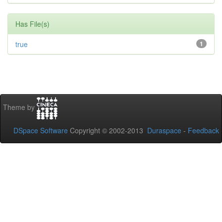
Has File(s)
true
1
Theme by
DSpace Software
Copyright © 2002-2013
Duraspace
-
Feedback