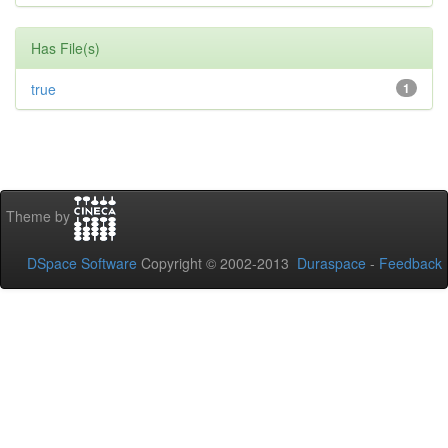
Has File(s)
true
1
Theme by
DSpace Software
Copyright © 2002-2013
Duraspace
-
Feedback