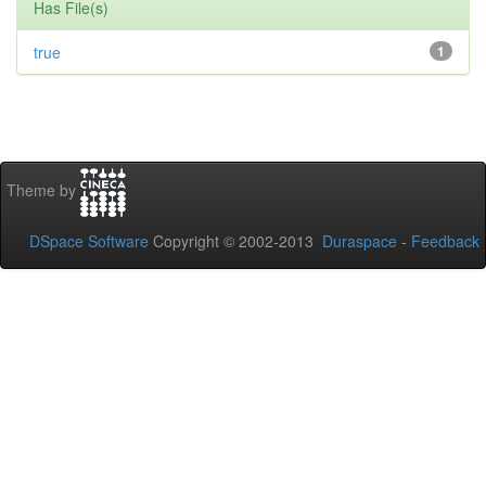
Has File(s)
true
1
Theme by
DSpace Software
Copyright © 2002-2013
Duraspace
-
Feedback