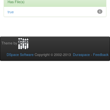
Has File(s)
true
1
Theme by
DSpace Software
Copyright © 2002-2013
Duraspace
-
Feedback