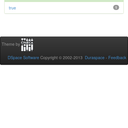
true
1
Theme by
DSpace Software
Copyright © 2002-2013
Duraspace
-
Feedback