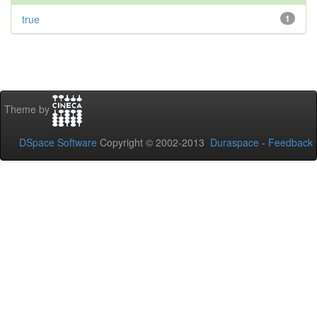
true
1
Theme by
DSpace Software
Copyright © 2002-2013
Duraspace
-
Feedback