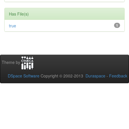
Has File(s)
true
1
Theme by
DSpace Software
Copyright © 2002-2013
Duraspace
-
Feedback