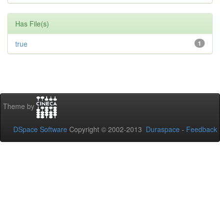
Has File(s)
true
1
Theme by
DSpace Software
Copyright © 2002-2013
Duraspace
-
Feedback