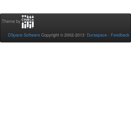
Theme by
DSpace Software
Copyright © 2002-2013
Duraspace
-
Feedback