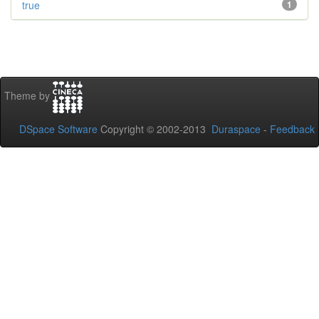
true
1
Theme by
DSpace Software
Copyright © 2002-2013
Duraspace
-
Feedback