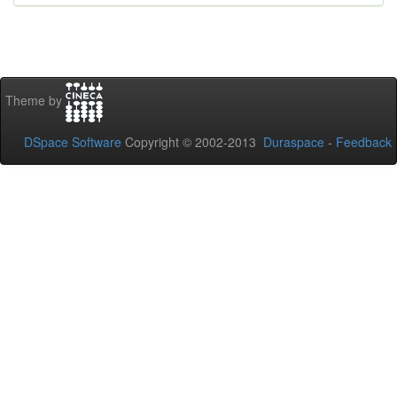
Theme by
DSpace Software
Copyright © 2002-2013
Duraspace
-
Feedback