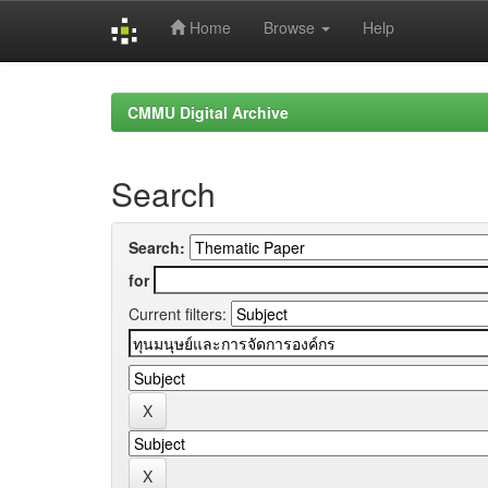
Home
Browse
Help
Skip
navigation
CMMU Digital Archive
Search
Search:
for
Current filters: