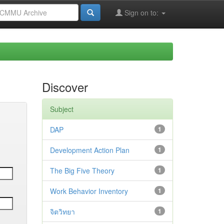
Sign on to:
Discover
Subject
DAP
1
Development Action Plan
1
The Big Five Theory
1
Work Behavior Inventory
1
จิตวิทยา
1