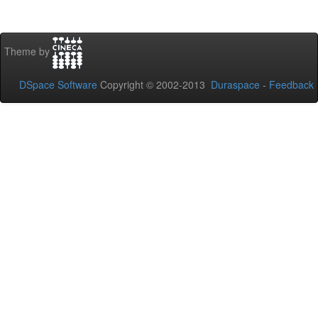
Theme by
DSpace Software
Copyright © 2002-2013
Duraspace
-
Feedback