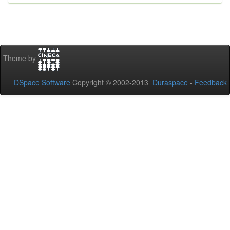
Theme by
DSpace Software
Copyright © 2002-2013
Duraspace
-
Feedback