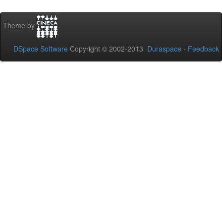
Theme by
DSpace Software
Copyright © 2002-2013
Duraspace
-
Feedback