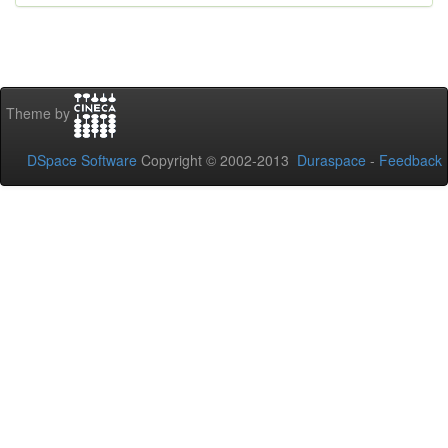
Theme by
DSpace Software
Copyright © 2002-2013
Duraspace
-
Feedback