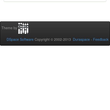
Theme by
DSpace Software
Copyright © 2002-2013
Duraspace
-
Feedback