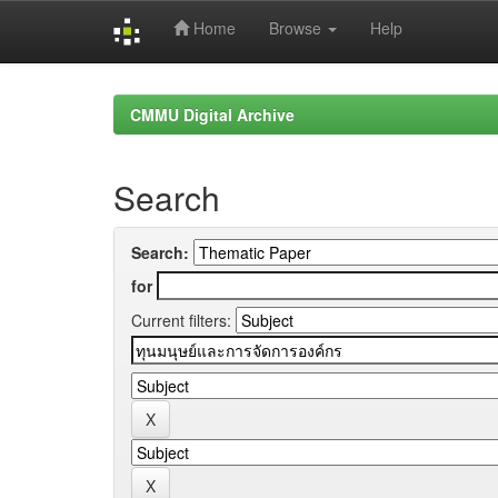
Home
Browse
Help
Skip
navigation
CMMU Digital Archive
Search
Search:
for
Current filters: