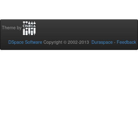
Theme by
DSpace Software
Copyright © 2002-2013
Duraspace
-
Feedback