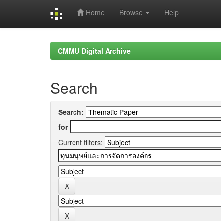
Home
Browse
Help
Skip
navigation
CMMU Digital Archive
Search
Search:
for
Current filters: