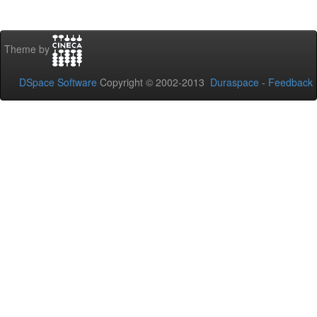
Theme by
DSpace Software
Copyright © 2002-2013
Duraspace
-
Feedback