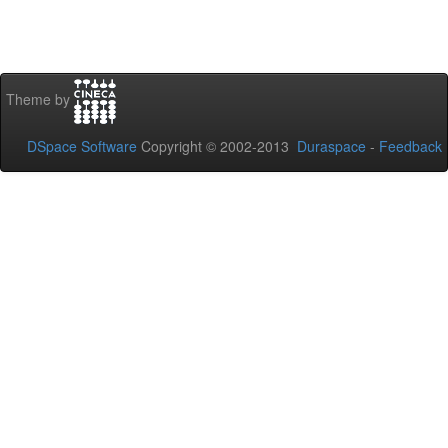
Theme by
DSpace Software
Copyright © 2002-2013
Duraspace
-
Feedback