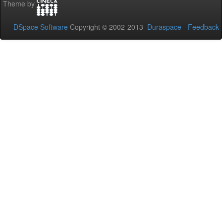
Theme by
DSpace Software
Copyright © 2002-2013
Duraspace
-
Feedback