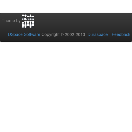
Theme by
DSpace Software
Copyright © 2002-2013
Duraspace
-
Feedback