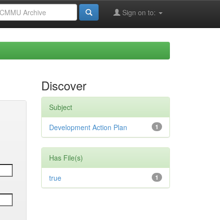
Sign on to:
Discover
Subject
Development Action Plan
1
Has File(s)
true
1