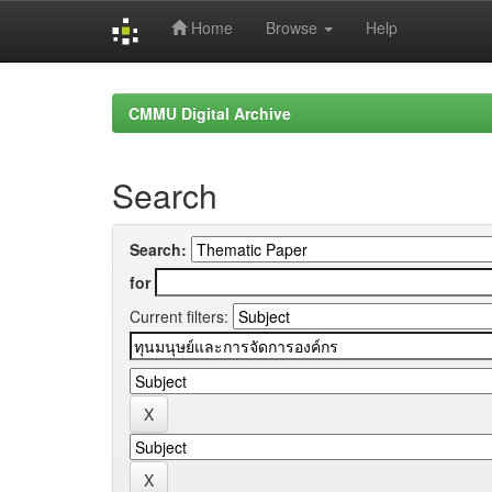
Home
Browse
Help
Skip
navigation
CMMU Digital Archive
Search
Search:
for
Current filters: