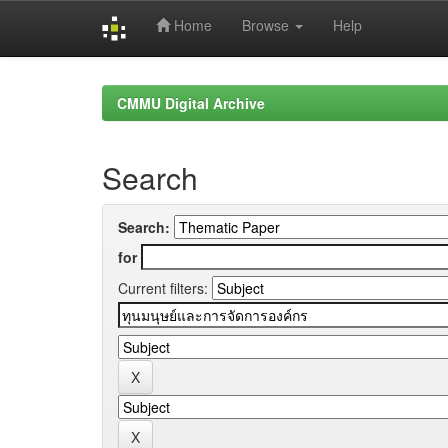
Home
Browse
Help
Skip
navigation
CMMU Digital Archive
Search
Search:
for
Current filters: