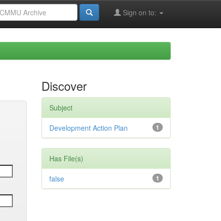
Sign on to:
Discover
Subject
Development Action Plan
1
Has File(s)
false
1