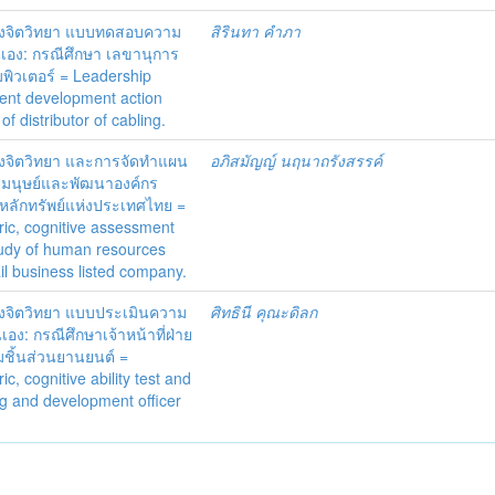
งจิตวิทยา แบบทดสอบความ
สิรินทา คำภา
ง: กรณีศึกษา เลขานุการ
ิวเตอร์ = Leadership
ent development action
f distributor of cabling.
งจิตวิทยา และการจัดทำแผน
อภิสมัญญ์ นฤนาถรังสรรค์
กรมนุษย์และพัฒนาองค์กร
ดหลักทรัพย์แห่งประเทศไทย =
ic, cognitive assessment
tudy of human resources
l business listed company.
งจิตวิทยา แบบประเมินความ
ศิทธินี คุณะดิลก
: กรณีศึกษาเจ้าหน้าที่ฝ่าย
ชิ้นส่วนยานยนต์ =
 cognitive ability test and
g and development officer