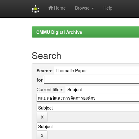
Home
Browse
Help
Skip
navigation
CMMU Digital Archive
Search
Search:
for
Current filters: