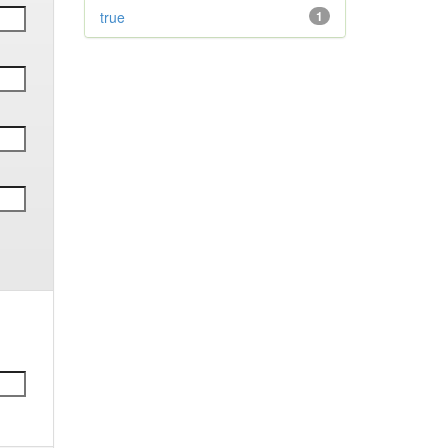
true
1