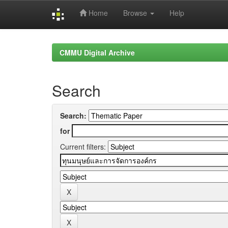
Home
Browse
Help
Skip
navigation
CMMU Digital Archive
Search
Search:
for
Current filters: