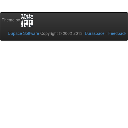
Theme by
DSpace Software
Copyright © 2002-2013
Duraspace
-
Feedback