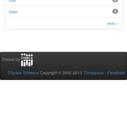
true
false
1
next >
Theme by
DSpace Software
Copyright © 2002-2013
Duraspace
-
Feedback