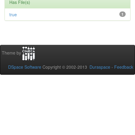
Has File(s)
true
1
Theme by
DSpace Software
Copyright © 2002-2013
Duraspace
-
Feedback