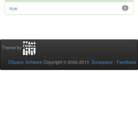
true
1
Theme by
DSpace Software
Copyright © 2002-2013
Duraspace
-
Feedback