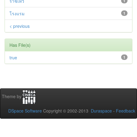
ราชเทวี
1
โรงแรม
1
< previous
Has File(s)
true
1
Theme by
DSpace Software
Copyright © 2002-2013
Duraspace
-
Feedback