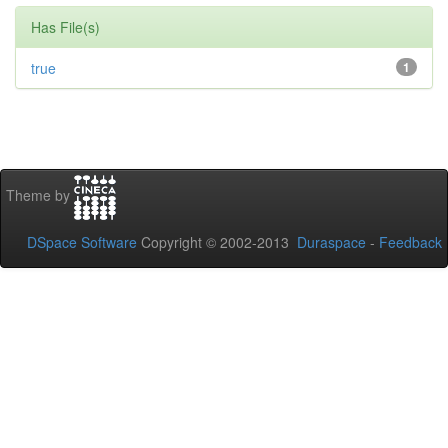
Has File(s)
true
1
Theme by
DSpace Software
Copyright © 2002-2013
Duraspace
-
Feedback