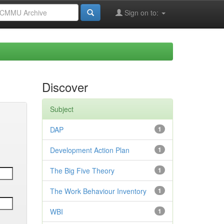
Sign on to:
Discover
Subject
DAP
1
Development Action Plan
1
The Big Five Theory
1
The Work Behaviour Inventory
1
WBI
1