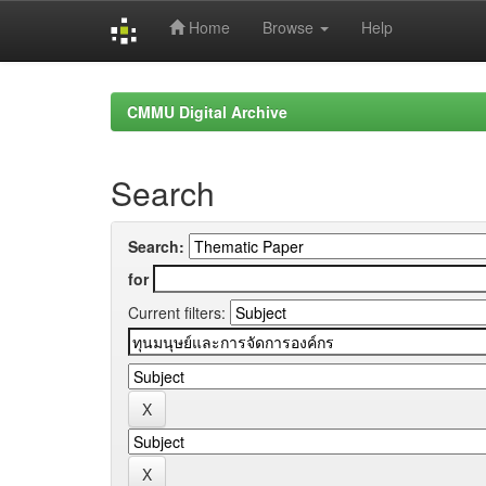
Home
Browse
Help
Skip
navigation
CMMU Digital Archive
Search
Search:
for
Current filters: