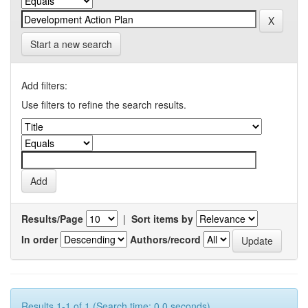
Start a new search
Add filters:
Use filters to refine the search results.
Results/Page
|
Sort items by
In order
Authors/record
Results 1-1 of 1 (Search time: 0.0 seconds).