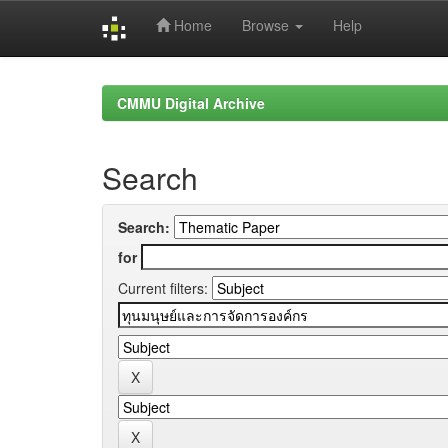
Home
Browse
Help
Skip
navigation
CMMU Digital Archive
Search
Search:
for
Current filters: