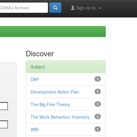
Sign on to:
Discover
Subject
DAP
1
Development Action Plan
1
The Big Five Theory
1
The Work Behaviour Inventory
1
WBI
1