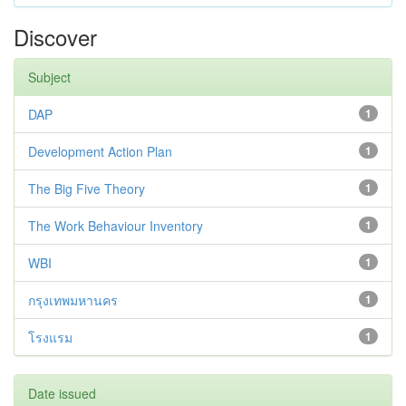
Discover
Subject
DAP
1
Development Action Plan
1
The Big Five Theory
1
The Work Behaviour Inventory
1
WBI
1
กรุงเทพมหานคร
1
โรงแรม
1
Date issued