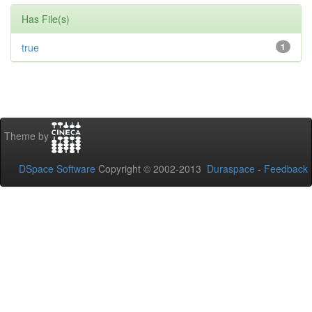
Has File(s)
true
1
Theme by
DSpace Software
Copyright © 2002-2013
Duraspace
-
Feedback