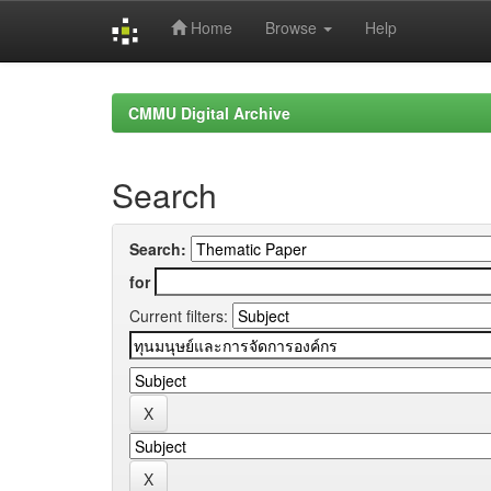
Home
Browse
Help
Skip
navigation
CMMU Digital Archive
Search
Search:
for
Current filters: